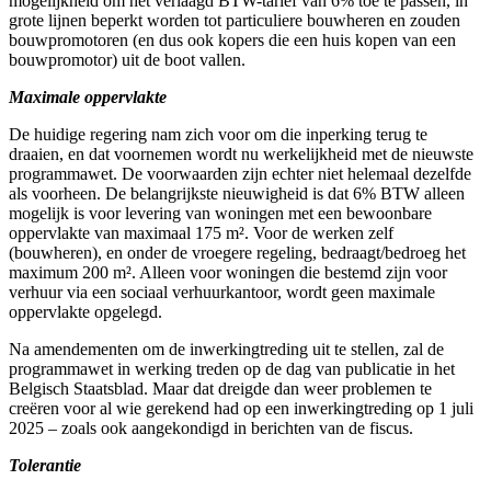
mogelijkheid om het verlaagd BTW-tarief van 6% toe te passen, in
grote lijnen beperkt worden tot particuliere bouwheren en zouden
bouwpromotoren (en dus ook kopers die een huis kopen van een
bouwpromotor) uit de boot vallen.
Maximale oppervlakte
De huidige regering nam zich voor om die inperking terug te
draaien, en dat voornemen wordt nu werkelijkheid met de nieuwste
programmawet. De voorwaarden zijn echter niet helemaal dezelfde
als voorheen. De belangrijkste nieuwigheid is dat 6% BTW alleen
mogelijk is voor levering van woningen met een bewoonbare
oppervlakte van maximaal 175 m². Voor de werken zelf
(bouwheren), en onder de vroegere regeling, bedraagt/bedroeg het
maximum 200 m². Alleen voor woningen die bestemd zijn voor
verhuur via een sociaal verhuurkantoor, wordt geen maximale
oppervlakte opgelegd.
Na amendementen om de inwerkingtreding uit te stellen, zal de
programmawet in werking treden op de dag van publicatie in het
Belgisch Staatsblad. Maar dat dreigde dan weer problemen te
creëren voor al wie gerekend had op een inwerkingtreding op 1 juli
2025 – zoals ook aangekondigd in berichten van de fiscus.
Tolerantie