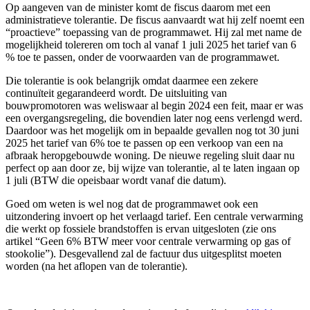
Op aangeven van de minister komt de fiscus daarom met een
administratieve tolerantie. De fiscus aanvaardt wat hij zelf noemt een
“proactieve” toepassing van de programmawet. Hij zal met name de
mogelijkheid tolereren om toch al vanaf 1 juli 2025 het tarief van 6
% toe te passen, onder de voorwaarden van de programmawet.
Die tolerantie is ook belangrijk omdat daarmee een zekere
continuïteit gegarandeerd wordt. De uitsluiting van
bouwpromotoren was weliswaar al begin 2024 een feit, maar er was
een overgangsregeling, die bovendien later nog eens verlengd werd.
Daardoor was het mogelijk om in bepaalde gevallen nog tot 30 juni
2025 het tarief van 6% toe te passen op een verkoop van een na
afbraak heropgebouwde woning. De nieuwe regeling sluit daar nu
perfect op aan door ze, bij wijze van tolerantie, al te laten ingaan op
1 juli (BTW die opeisbaar wordt vanaf die datum).
Goed om weten is wel nog dat de programmawet ook een
uitzondering invoert op het verlaagd tarief. Een centrale verwarming
die werkt op fossiele brandstoffen is ervan uitgesloten (zie ons
artikel “Geen 6% BTW meer voor centrale verwarming op gas of
stookolie”). Desgevallend zal de factuur dus uitgesplitst moeten
worden (na het aflopen van de tolerantie).